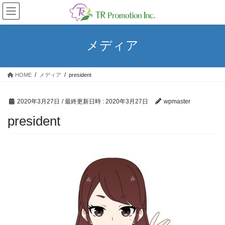
コ
ナ
ン
ビ
テ
ゲ
ン
ー
メディア
ツ
シ
へ
ョ
ス
ン
HOME
メディア
president
キ
に
ッ
移
プ
動
2020年3月27日
/ 最終更新日時 :
2020年3月27日
wpmaster
president