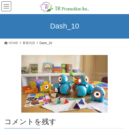
コ
ナ
ン
ビ
テ
ゲ
ン
ー
Dash_10
ツ
シ
へ
ョ
ス
ン
HOME
事業内容
Dash_10
キ
に
ッ
移
プ
動
コメントを残す