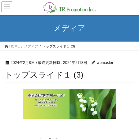
コ
ナ
ン
ビ
テ
ゲ
ン
ー
メディア
ツ
シ
へ
ョ
ス
ン
HOME
メディア
トップスライド１ (3)
キ
に
ッ
移
プ
動
2024年2月8日
/ 最終更新日時 :
2024年2月8日
wpmaster
トップスライド１ (3)